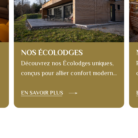
NOS ÉCOLODGES
Découvrez nos Écolodges uniques,
conçus pour allier confort moderne
et immersion en pleine nature.
Chacun de ces refuges durables a
EN SAVOIR PLUS
été pensé pour vous offrir une
expérience authentique et
respectueuse de l’environnement.
Laissez-vous séduire par la