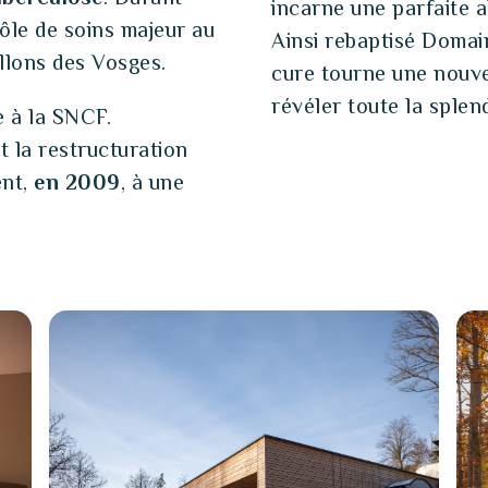
incarne une parfaite a
pôle de soins majeur au
Ainsi rebaptisé Domai
llons des Vosges.
cure tourne une nouvel
révéler toute la splen
e à la SNCF.
t la restructuration
ent,
en 2009
, à une