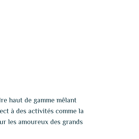
feuillages. Profitez d’un cadre
exceptionnel pour vivre un moment
magique, en totale connexion avec
l’environnement.
adre haut de gamme mêlant
rect à des activités comme la
pour les amoureux des grands