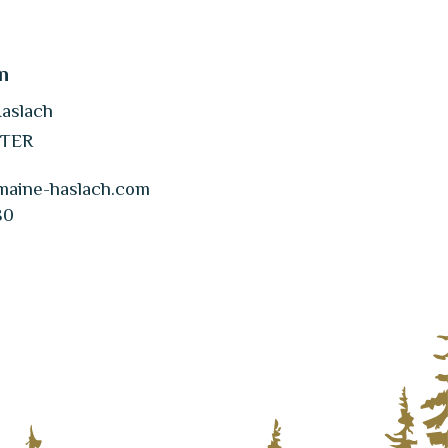
n
Haslach
STER
aine-haslach.com
80