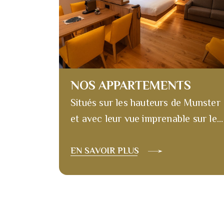
NOS APPARTEMENTS
Situés sur les hauteurs de Munster
et avec leur vue imprenable sur le
massif des Vosges, nos
appartements vous offrent un
EN SAVOIR PLUS
cadre unique pour vos séjours
nature et bien-être. Ils sont
harmonieusement conçus pour
vous permettre de profiter, en