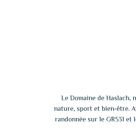
toute intimité, de paysages
grandioses et de tout le confort
d’une prestation haut de gamme.
Le Domaine de Haslach, n
nature, sport et bien-être. 
randonnée sur le GR531 et l