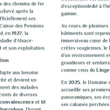
ts des chemins de fer
d’exceptiondédié à l’h
Achevé après la
gamme.
fficiellement ses
 Caisse des Pensions
Au cours de plusieurs
rd, en
1927
, la
bâtiments sont repens
aladie d’Alsace-
immersiveau cœur de l
 et son exploitation.
crêtes vosgiennes, le
d’un environnement e
tion
grandioses et sentier
comme ceux du
Linge
adapte aux besoins
ivité et devient un
En
2025
, le Domaine 
ement des malades
accueillir ses premier
cents de diverses
panoramiques, ses éco
e convalescence
et
61
ses cabanes perchées e
tuberculose
. Durant