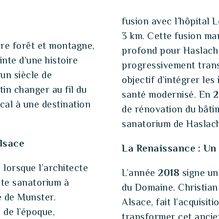
fusion avec l’hôpital 
3 km. Cette fusion ma
tre forêt et montagne,
profond pour Haslach : 
nte d’une histoire
progressivement tran
’un siècle de
objectif d’intégrer les
tin changer au fil du
santé modernisé. En
2
cal à une destination
de rénovation du bâtim
sanatorium de Haslach
lsace
La Renaissance : Un
, lorsque l’architecte
L’année
2018
signe un 
te sanatorium à
du Domaine. Christian
e de Munster.
Alsace, fait l’acquisit
 de l’époque,
transformer cet ancie