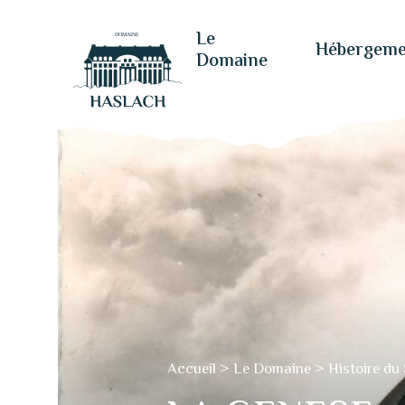
Panneau de gestion des cookies
Le
Hébergeme
Domaine
Accueil
>
Le Domaine
>
Histoire du 